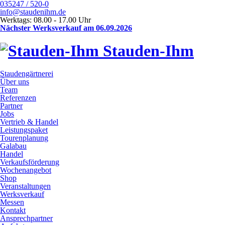
035247 / 520-0
info@staudenihm.de
Werktags: 08.00 - 17.00 Uhr
Nächster Werksverkauf am 06.09.2026
Stauden-Ihm
Staudengärtnerei
Über uns
Team
Referenzen
Partner
Jobs
Vertrieb & Handel
Leistungspaket
Tourenplanung
Galabau
Handel
Verkaufsförderung
Wochenangebot
Shop
Veranstaltungen
Werksverkauf
Messen
Kontakt
Ansprechpartner