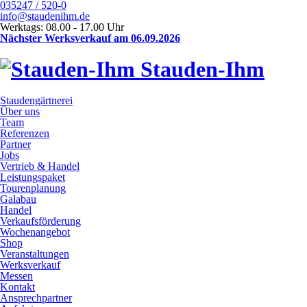
035247 / 520-0
info@staudenihm.de
Werktags: 08.00 - 17.00 Uhr
Nächster Werksverkauf am 06.09.2026
Stauden-Ihm
Staudengärtnerei
Über uns
Team
Referenzen
Partner
Jobs
Vertrieb & Handel
Leistungspaket
Tourenplanung
Galabau
Handel
Verkaufsförderung
Wochenangebot
Shop
Veranstaltungen
Werksverkauf
Messen
Kontakt
Ansprechpartner