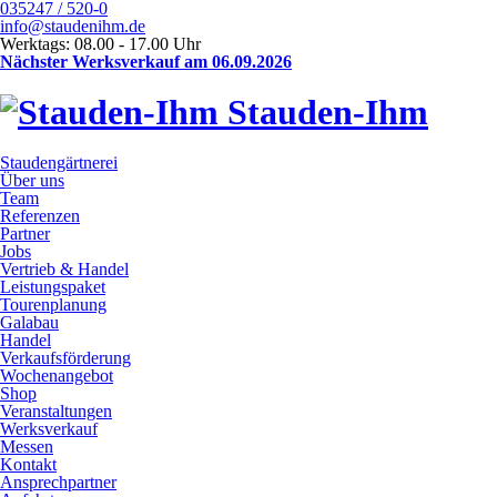
035247 / 520-0
info@staudenihm.de
Werktags: 08.00 - 17.00 Uhr
Nächster Werksverkauf am 06.09.2026
Stauden-Ihm
Staudengärtnerei
Über uns
Team
Referenzen
Partner
Jobs
Vertrieb & Handel
Leistungspaket
Tourenplanung
Galabau
Handel
Verkaufsförderung
Wochenangebot
Shop
Veranstaltungen
Werksverkauf
Messen
Kontakt
Ansprechpartner