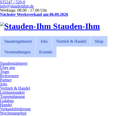
035247 / 520-0
info@staudenihm.de
Werktags: 08.00 - 17.00 Uhr
Nächster Werksverkauf am 06.09.2026
Stauden-Ihm
Staudengärtnerei
Jobs
Vertrieb & Handel
Shop
Veranstaltungen
Kontakt
Staudengärtnerei
Über uns
Team
Referenzen
Partner
Jobs
Vertrieb & Handel
Leistungspaket
Tourenplanung
Galabau
Handel
Verkaufsförderung
Wochenangebot