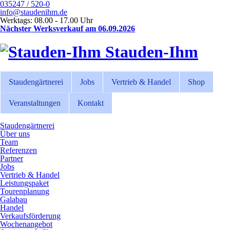
035247 / 520-0
info@staudenihm.de
Werktags: 08.00 - 17.00 Uhr
Nächster Werksverkauf am 06.09.2026
Stauden-Ihm
Staudengärtnerei
Jobs
Vertrieb & Handel
Shop
Veranstaltungen
Kontakt
Staudengärtnerei
Über uns
Team
Referenzen
Partner
Jobs
Vertrieb & Handel
Leistungspaket
Tourenplanung
Galabau
Handel
Verkaufsförderung
Wochenangebot