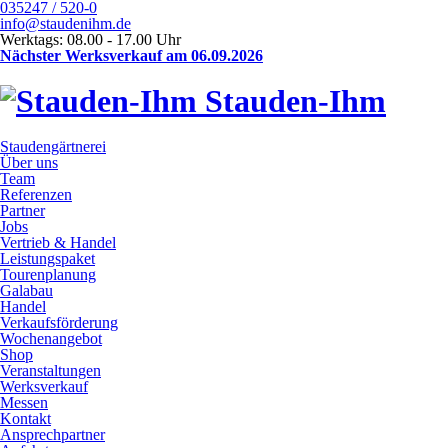
035247 / 520-0
info@staudenihm.de
Werktags: 08.00 - 17.00 Uhr
Nächster Werksverkauf am 06.09.2026
Stauden-Ihm
Staudengärtnerei
Über uns
Team
Referenzen
Partner
Jobs
Vertrieb & Handel
Leistungspaket
Tourenplanung
Galabau
Handel
Verkaufsförderung
Wochenangebot
Shop
Veranstaltungen
Werksverkauf
Messen
Kontakt
Ansprechpartner