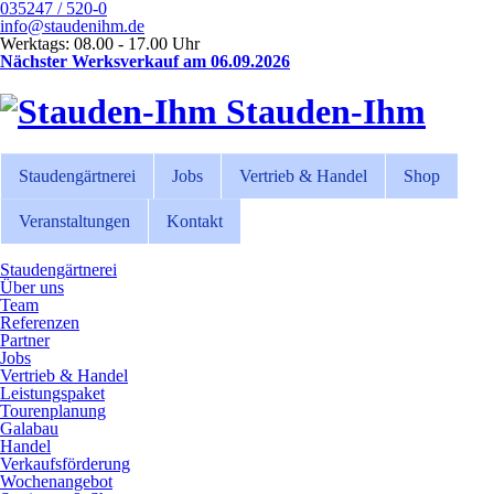
035247 / 520-0
info@staudenihm.de
Werktags: 08.00 - 17.00 Uhr
Nächster Werksverkauf am 06.09.2026
Stauden-Ihm
Staudengärtnerei
Jobs
Vertrieb & Handel
Shop
Veranstaltungen
Kontakt
Staudengärtnerei
Über uns
Team
Referenzen
Partner
Jobs
Vertrieb & Handel
Leistungspaket
Tourenplanung
Galabau
Handel
Verkaufsförderung
Wochenangebot