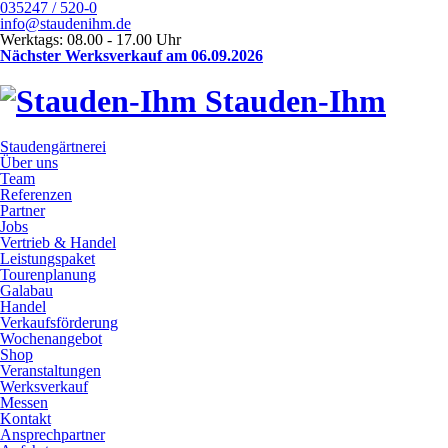
035247 / 520-0
info@staudenihm.de
Werktags: 08.00 - 17.00 Uhr
Nächster Werksverkauf am 06.09.2026
Stauden-Ihm
Staudengärtnerei
Über uns
Team
Referenzen
Partner
Jobs
Vertrieb & Handel
Leistungspaket
Tourenplanung
Galabau
Handel
Verkaufsförderung
Wochenangebot
Shop
Veranstaltungen
Werksverkauf
Messen
Kontakt
Ansprechpartner