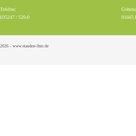
Telefon:
Göhrisc
035247 / 520-0
01665 
2026 - www.stauden-ihm.de