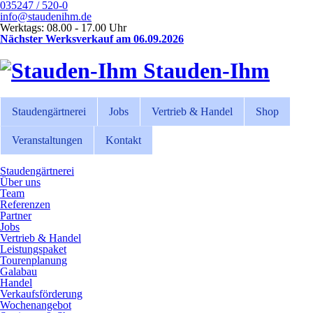
035247 / 520-0
info@staudenihm.de
Werktags: 08.00 - 17.00 Uhr
Nächster Werksverkauf am 06.09.2026
Stauden-Ihm
Staudengärtnerei
Jobs
Vertrieb & Handel
Shop
Veranstaltungen
Kontakt
Staudengärtnerei
Über uns
Team
Referenzen
Partner
Jobs
Vertrieb & Handel
Leistungspaket
Tourenplanung
Galabau
Handel
Verkaufsförderung
Wochenangebot