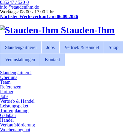
035247 / 520-0
info@staudenihm.de
Werktags: 08.00 - 17.00 Uhr
Nächster Werksverkauf am 06.09.2026
Stauden-Ihm
Staudengärtnerei
Jobs
Vertrieb & Handel
Shop
Veranstaltungen
Kontakt
Staudengärtnerei
Über uns
Team
Referenzen
Partner
Jobs
Vertrieb & Handel
Leistungspaket
Tourenplanung
Galabau
Handel
Verkaufsförderung
Wochenangebot