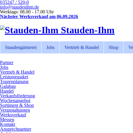
035247 / 520-0
info@staudenihm.de
Werktags: 08.00 - 17.00 Uhr
Nächster Werksverkauf am 06.09.2026
Stauden-Ihm
Staudengärtnerei
Jobs
Vertrieb & Handel
Shop
Ve
Partner
Jobs
Vertrieb & Handel
Leistungspaket
Tourenplanung
Galabau
Handel
Verkaufsförderung
Wochenangebot
Sortiment & Shop
Veranstaltungen
Werksverkauf
Messen
Kontakt
Ansprechpartner