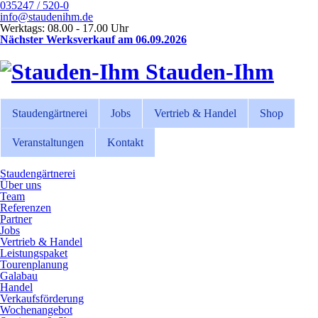
035247 / 520-0
info@staudenihm.de
Werktags: 08.00 - 17.00 Uhr
Nächster Werksverkauf am 06.09.2026
Stauden-Ihm
Staudengärtnerei
Jobs
Vertrieb & Handel
Shop
Veranstaltungen
Kontakt
Staudengärtnerei
Über uns
Team
Referenzen
Partner
Jobs
Vertrieb & Handel
Leistungspaket
Tourenplanung
Galabau
Handel
Verkaufsförderung
Wochenangebot