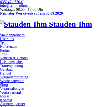
035247 / 520-0
info@staudenihm.de
Werktags: 08.00 - 17.00 Uhr
Nächster Werksverkauf am 06.09.2026
Stauden-Ihm
Staudengärtnerei
Über uns
Team
Referenzen
Partner
Jobs
Vertrieb & Handel
Leistungspaket
Tourenplanung
Galabau
Handel
Verkaufsförderung
Wochenangebot
Shop
Veranstaltungen
Werksverkauf
Messen
Kontakt
Ansprechpartner