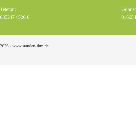
Telefon:
Göhrisc
035247 / 520-0
01665 
2026 - www.stauden-ihm.de