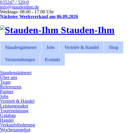
035247 / 520-0
info@staudenihm.de
Werktags: 08.00 - 17.00 Uhr
Nächster Werksverkauf am 06.09.2026
Stauden-Ihm
Staudengärtnerei
Jobs
Vertrieb & Handel
Shop
Veranstaltungen
Kontakt
Staudengärtnerei
Über uns
Team
Referenzen
Partner
Jobs
Vertrieb & Handel
Leistungspaket
Tourenplanung
Galabau
Handel
Verkaufsförderung
Wochenangebot