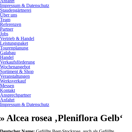
Anfahrt
Impressum & Datenschutz
Staudengärtnerei
Über uns
Team
Referenzen
Partner
Jobs
Vertrieb & Handel
Leistungspaket
Tourenplanung
Galabau
Handel
Verkaufsförderung
Wochenangebot
Sortiment & Shop
Veranstaltungen
Werksverkauf
Messen
Kontakt
Ansprechpartner
Anfahrt
Impressum & Datenschutz
» Alcea rosea ‚Pleniflora Gelb‘
Deutscher Name:
Gefüllte Beet-Stockrose, auch als Gefüllte