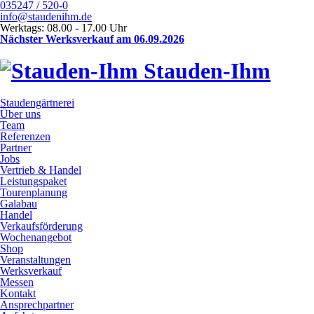
035247 / 520-0
info@staudenihm.de
Werktags: 08.00 - 17.00 Uhr
Nächster Werksverkauf am 06.09.2026
Stauden-Ihm
Staudengärtnerei
Über uns
Team
Referenzen
Partner
Jobs
Vertrieb & Handel
Leistungspaket
Tourenplanung
Galabau
Handel
Verkaufsförderung
Wochenangebot
Shop
Veranstaltungen
Werksverkauf
Messen
Kontakt
Ansprechpartner