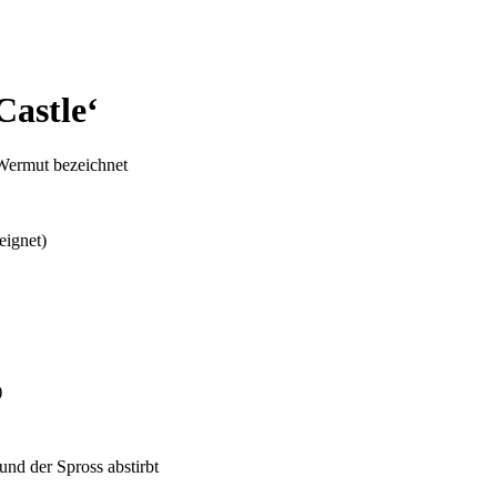
Castle‘
-Wermut bezeichnet
eignet)
)
und der Spross abstirbt