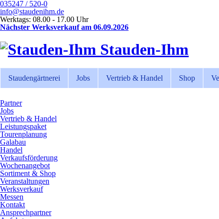
035247 / 520-0
info@staudenihm.de
Werktags: 08.00 - 17.00 Uhr
Nächster Werksverkauf am 06.09.2026
Stauden-Ihm
Staudengärtnerei
Jobs
Vertrieb & Handel
Shop
Ve
Partner
Jobs
Vertrieb & Handel
Leistungspaket
Tourenplanung
Galabau
Handel
Verkaufsförderung
Wochenangebot
Sortiment & Shop
Veranstaltungen
Werksverkauf
Messen
Kontakt
Ansprechpartner