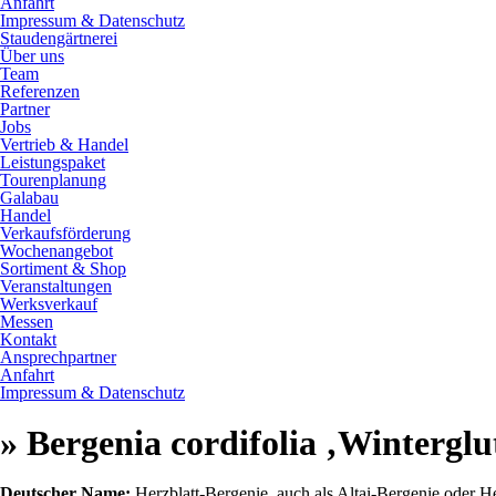
Anfahrt
Impressum & Datenschutz
Staudengärtnerei
Über uns
Team
Referenzen
Partner
Jobs
Vertrieb & Handel
Leistungspaket
Tourenplanung
Galabau
Handel
Verkaufsförderung
Wochenangebot
Sortiment & Shop
Veranstaltungen
Werksverkauf
Messen
Kontakt
Ansprechpartner
Anfahrt
Impressum & Datenschutz
» Bergenia cordifolia ‚Winterglu
Deutscher Name:
Herzblatt-Bergenie, auch als Altai-Bergenie oder He