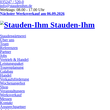
035247 / 520-0
info@staudenihm.de
Werktags: 08.00 - 17.00 Uhr
Nächster Werksverkauf am 06.09.2026
Stauden-Ihm
Staudengärtnerei
Über uns
Team
Referenzen
Partner
Jobs
Vertrieb & Handel
Leistungspaket
Tourenplanung
Galabau
Handel
Verkaufsförderung
Wochenangebot
Shop
Veranstaltungen
Werksverkauf
Messen
Kontakt
Ansprechpartner