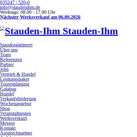
035247 / 520-0
info@staudenihm.de
Werktags: 08.00 - 17.00 Uhr
Nächster Werksverkauf am 06.09.2026
Stauden-Ihm
Staudengärtnerei
Über uns
Team
Referenzen
Partner
Jobs
Vertrieb & Handel
Leistungspaket
Tourenplanung
Galabau
Handel
Verkaufsförderung
Wochenangebot
Shop
Veranstaltungen
Werksverkauf
Messen
Kontakt
Ansprechpartner