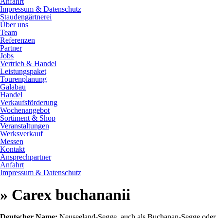
Anfahrt
Impressum & Datenschutz
Staudengärtnerei
Über uns
Team
Referenzen
Partner
Jobs
Vertrieb & Handel
Leistungspaket
Tourenplanung
Galabau
Handel
Verkaufsförderung
Wochenangebot
Sortiment & Shop
Veranstaltungen
Werksverkauf
Messen
Kontakt
Ansprechpartner
Anfahrt
Impressum & Datenschutz
» Carex buchananii
Deutscher Name:
Neuseeland-Segge, auch als Buchanan-Segge oder