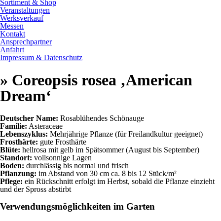
Sortiment & Shop
Veranstaltungen
Werksverkauf
Messen
Kontakt
Ansprechpartner
Anfahrt
Impressum & Datenschutz
» Coreopsis rosea ‚American
Dream‘
Deutscher Name:
Rosablühendes Schönauge
Familie:
Asteraceae
Lebenszyklus:
Mehrjährige Pflanze (für Freilandkultur geeignet)
Frosthärte:
gute Frosthärte
Blüte:
hellrosa mit gelb im Spätsommer (August bis September)
Standort:
vollsonnige Lagen
Boden:
durchlässig bis normal und frisch
Pflanzung:
im Abstand von 30 cm ca. 8 bis 12 Stück/m²
Pflege:
ein Rückschnitt erfolgt im Herbst, sobald die Pflanze einzieht
und der Spross abstirbt
Verwendungsmöglichkeiten im Garten