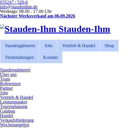
035247 / 520-0
info@staudenihm.de
Werktags: 08.00 - 17.00 Uhr
Nächster Werksverkauf am 06.09.2026
Stauden-Ihm
Staudengärtnerei
Jobs
Vertrieb & Handel
Shop
Veranstaltungen
Kontakt
Staudengärtnerei
Über uns
Team
Referenzen
Partner
Jobs
Vertrieb & Handel
Leistungspaket
Tourenplanung
Galabau
Handel
Verkaufsförderung
Wochenangebot