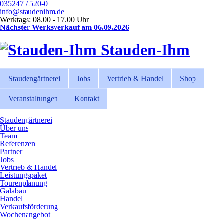
035247 / 520-0
info@staudenihm.de
Werktags: 08.00 - 17.00 Uhr
Nächster Werksverkauf am 06.09.2026
Stauden-Ihm
Staudengärtnerei
Jobs
Vertrieb & Handel
Shop
Veranstaltungen
Kontakt
Staudengärtnerei
Über uns
Team
Referenzen
Partner
Jobs
Vertrieb & Handel
Leistungspaket
Tourenplanung
Galabau
Handel
Verkaufsförderung
Wochenangebot