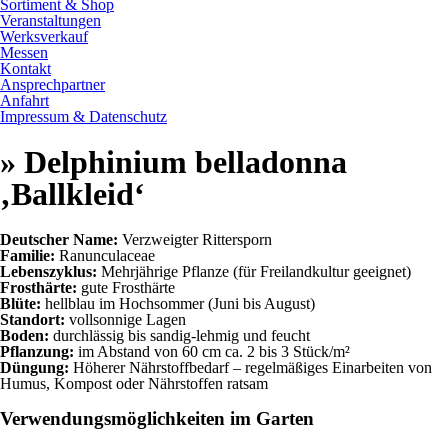
Sortiment & Shop
Veranstaltungen
Werksverkauf
Messen
Kontakt
Ansprechpartner
Anfahrt
Impressum & Datenschutz
» Delphinium belladonna
‚Ballkleid‘
Deutscher Name:
Verzweigter Rittersporn
Familie:
Ranunculaceae
Lebenszyklus:
Mehrjährige Pflanze (für Freilandkultur geeignet)
Frosthärte:
gute Frosthärte
Blüte:
hellblau im Hochsommer (Juni bis August)
Standort:
vollsonnige Lagen
Boden:
durchlässig bis sandig-lehmig und feucht
Pflanzung:
im Abstand von 60 cm ca. 2 bis 3 Stück/m²
Düngung:
Höherer Nährstoffbedarf – regelmäßiges Einarbeiten von
Humus, Kompost oder Nährstoffen ratsam
Verwendungsmöglichkeiten im Garten