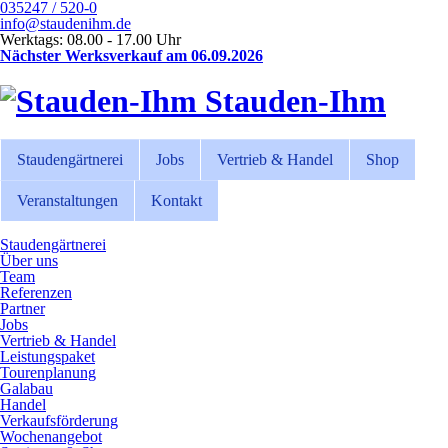
035247 / 520-0
info@staudenihm.de
Werktags: 08.00 - 17.00 Uhr
Nächster Werksverkauf am 06.09.2026
Stauden-Ihm
Staudengärtnerei
Jobs
Vertrieb & Handel
Shop
Veranstaltungen
Kontakt
Staudengärtnerei
Über uns
Team
Referenzen
Partner
Jobs
Vertrieb & Handel
Leistungspaket
Tourenplanung
Galabau
Handel
Verkaufsförderung
Wochenangebot