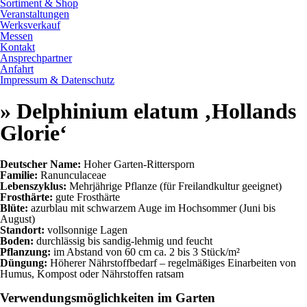
Sortiment & Shop
Veranstaltungen
Werksverkauf
Messen
Kontakt
Ansprechpartner
Anfahrt
Impressum & Datenschutz
» Delphinium elatum ‚Hollands
Glorie‘
Deutscher Name:
Hoher Garten-Rittersporn
Familie:
Ranunculaceae
Lebenszyklus:
Mehrjährige Pflanze (für Freilandkultur geeignet)
Frosthärte:
gute Frosthärte
Blüte:
azurblau mit schwarzem Auge im Hochsommer (Juni bis
August)
Standort:
vollsonnige Lagen
Boden:
durchlässig bis sandig-lehmig und feucht
Pflanzung:
im Abstand von 60 cm ca. 2 bis 3 Stück/m²
Düngung:
Höherer Nährstoffbedarf – regelmäßiges Einarbeiten von
Humus, Kompost oder Nährstoffen ratsam
Verwendungsmöglichkeiten im Garten