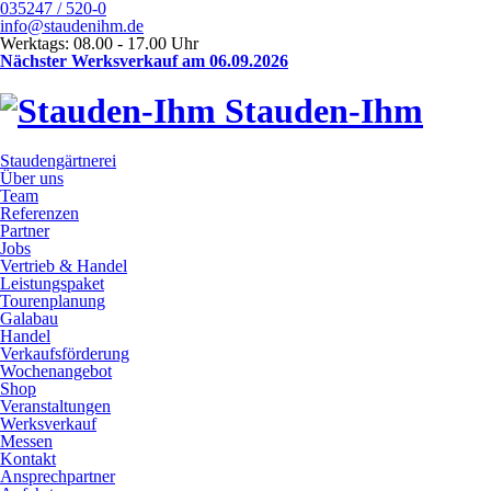
035247 / 520-0
info@staudenihm.de
Werktags: 08.00 - 17.00 Uhr
Nächster Werksverkauf am 06.09.2026
Stauden-Ihm
Staudengärtnerei
Über uns
Team
Referenzen
Partner
Jobs
Vertrieb & Handel
Leistungspaket
Tourenplanung
Galabau
Handel
Verkaufsförderung
Wochenangebot
Shop
Veranstaltungen
Werksverkauf
Messen
Kontakt
Ansprechpartner