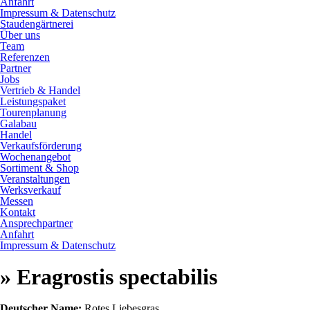
Anfahrt
Impressum & Datenschutz
Staudengärtnerei
Über uns
Team
Referenzen
Partner
Jobs
Vertrieb & Handel
Leistungspaket
Tourenplanung
Galabau
Handel
Verkaufsförderung
Wochenangebot
Sortiment & Shop
Veranstaltungen
Werksverkauf
Messen
Kontakt
Ansprechpartner
Anfahrt
Impressum & Datenschutz
» Eragrostis spectabilis
Deutscher Name:
Rotes Liebesgras