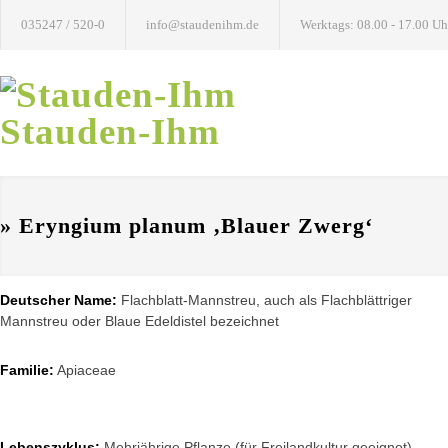
035247 / 520-0
info@staudenihm.de
Werktags: 08.00 - 17.00 Uh
Stauden-Ihm
» Eryngium planum ‚Blauer Zwerg‘
Deutscher Name:
Flachblatt-Mannstreu, auch als Flachblättriger
Mannstreu oder Blaue Edeldistel bezeichnet
Familie:
Apiaceae
Lebenszyklus:
Mehrjährige Pflanze (für Freilandkultur geeignet)