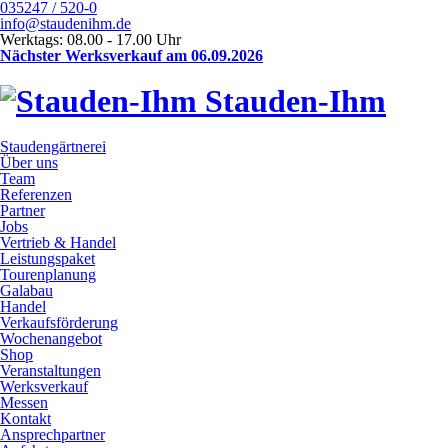
035247 / 520-0
info@staudenihm.de
Werktags: 08.00 - 17.00 Uhr
Nächster Werksverkauf am 06.09.2026
Stauden-Ihm
Staudengärtnerei
Über uns
Team
Referenzen
Partner
Jobs
Vertrieb & Handel
Leistungspaket
Tourenplanung
Galabau
Handel
Verkaufsförderung
Wochenangebot
Shop
Veranstaltungen
Werksverkauf
Messen
Kontakt
Ansprechpartner