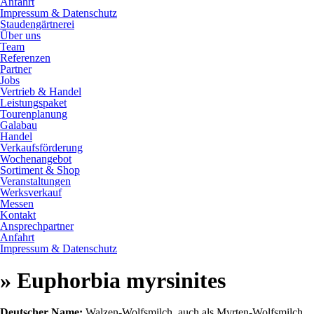
Anfahrt
Impressum & Datenschutz
Staudengärtnerei
Über uns
Team
Referenzen
Partner
Jobs
Vertrieb & Handel
Leistungspaket
Tourenplanung
Galabau
Handel
Verkaufsförderung
Wochenangebot
Sortiment & Shop
Veranstaltungen
Werksverkauf
Messen
Kontakt
Ansprechpartner
Anfahrt
Impressum & Datenschutz
» Euphorbia myrsinites
Deutscher Name:
Walzen-Wolfsmilch, auch als Myrten-Wolfsmilch