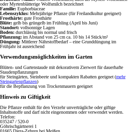
oder Myrtenblätterige Wolfsmilch bezeichnet
Familie:
Euphorbiaceae
Lebenszyklus:
Mehrjährige Pflanze (für Freilandkultur geeignet)
Frosthärte:
gute Frosthärte
Blüte:
gelb bis grüngelb im Frühling (April bis Juni)
Standort:
vollsonnige Lagen
Boden:
durchlässig bis normal und frisch
Pflanzung:
im Abstand von 25 cm ca. 10 bis 14 Stück/m²
Düngung:
Mittlerer Nährstoffbedarf – eine Grunddüngung im
Frühjahr ist ausreichend
Verwendungsmöglichkeiten im Garten
Blüten- und Gartenstaude mit dekorativem Zierwert für dauerhafte
Staudenpflanzungen
für Steingärten, Steinbeete und kompakten Rabatten geeignet (
mehr
Steingartenpflanzen
)
für die Bepflanzung von Trockenmauern geeignet
Hinweis zu Giftigkeit
Die Pflanze enthält für den Verzehr unverträgliche oder giftige
Inhaltsstoffe und darf nicht eingenommen oder verwendet werden.
Telefon:
035247 / 520-0
Göhrischgärtnerei 1
01665 Diera-Zehren bei Meißen