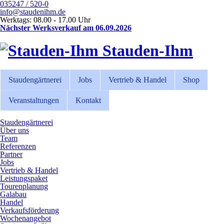
035247 / 520-0
info@staudenihm.de
Werktags: 08.00 - 17.00 Uhr
Nächster Werksverkauf am 06.09.2026
Stauden-Ihm
Staudengärtnerei
Jobs
Vertrieb & Handel
Shop
Veranstaltungen
Kontakt
Staudengärtnerei
Über uns
Team
Referenzen
Partner
Jobs
Vertrieb & Handel
Leistungspaket
Tourenplanung
Galabau
Handel
Verkaufsförderung
Wochenangebot