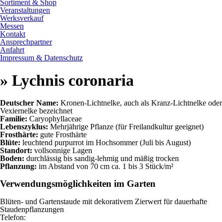
Sortiment & Shop
Veranstaltungen
Werksverkauf
Messen
Kontakt
Ansprechpartner
Anfahrt
Impressum & Datenschutz
» Lychnis coronaria
Deutscher Name:
Kronen-Lichtnelke, auch als Kranz-Lichtnelke oder
Vexiernelke bezeichnet
Familie:
Caryophyllaceae
Lebenszyklus:
Mehrjährige Pflanze (für Freilandkultur geeignet)
Frosthärte:
gute Frosthärte
Blüte:
leuchtend purpurrot im Hochsommer (Juli bis August)
Standort:
vollsonnige Lagen
Boden:
durchlässig bis sandig-lehmig und mäßig trocken
Pflanzung:
im Abstand von 70 cm ca. 1 bis 3 Stück/m²
Verwendungsmöglichkeiten im Garten
Blüten- und Gartenstaude mit dekorativem Zierwert für dauerhafte
Staudenpflanzungen
Telefon: