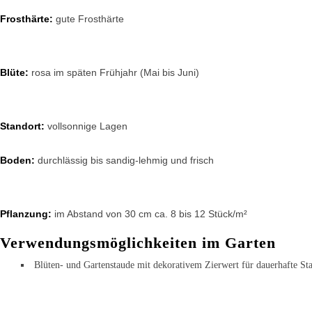
Frosthärte:
gute Frosthärte
Blüte:
rosa im späten Frühjahr (Mai bis Juni)
Standort:
vollsonnige Lagen
Boden:
durchlässig bis sandig-lehmig und frisch
Pflanzung:
im Abstand von 30 cm ca. 8 bis 12 Stück/m²
Verwendungsmöglichkeiten im Garten
Blüten- und Gartenstaude mit dekorativem Zierwert für dauerhafte S