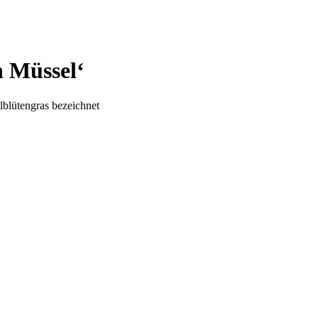
n Müssel‘
lblütengras bezeichnet