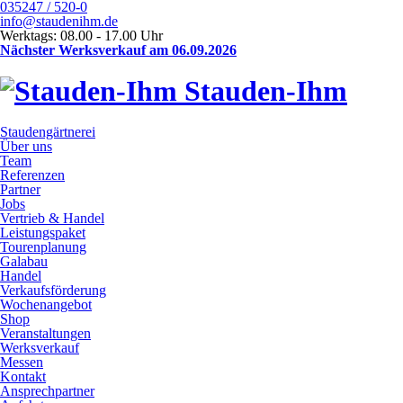
035247 / 520-0
info@staudenihm.de
Werktags: 08.00 - 17.00 Uhr
Nächster Werksverkauf am 06.09.2026
Stauden-Ihm
Staudengärtnerei
Über uns
Team
Referenzen
Partner
Jobs
Vertrieb & Handel
Leistungspaket
Tourenplanung
Galabau
Handel
Verkaufsförderung
Wochenangebot
Shop
Veranstaltungen
Werksverkauf
Messen
Kontakt
Ansprechpartner