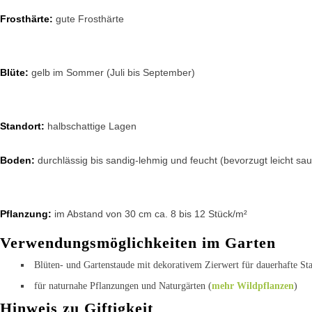
Frosthärte:
gute Frosthärte
Blüte:
gelb im Sommer (Juli bis September)
Standort:
halbschattige Lagen
Boden:
durchlässig bis sandig-lehmig und feucht (bevorzugt leicht sau
Pflanzung:
im Abstand von 30 cm ca. 8 bis 12 Stück/m²
Verwendungsmöglichkeiten im Garten
Blüten- und Gartenstaude mit dekorativem Zierwert für dauerhafte S
für naturnahe Pflanzungen und Naturgärten (
mehr Wildpflanzen
)
Hinweis zu Giftigkeit