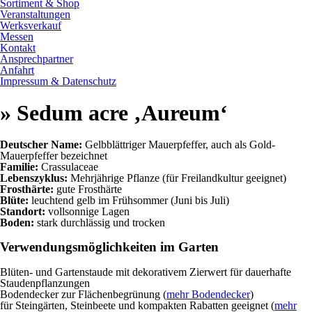
Sortiment & Shop
Veranstaltungen
Werksverkauf
Messen
Kontakt
Ansprechpartner
Anfahrt
Impressum & Datenschutz
» Sedum acre ‚Aureum‘
Deutscher Name:
Gelbblättriger Mauerpfeffer, auch als Gold-
Mauerpfeffer bezeichnet
Familie:
Crassulaceae
Lebenszyklus:
Mehrjährige Pflanze (für Freilandkultur geeignet)
Frosthärte:
gute Frosthärte
Blüte:
leuchtend gelb im Frühsommer (Juni bis Juli)
Standort:
vollsonnige Lagen
Boden:
stark durchlässig und trocken
Verwendungsmöglichkeiten im Garten
Blüten- und Gartenstaude mit dekorativem Zierwert für dauerhafte
Staudenpflanzungen
Bodendecker zur Flächenbegrünung (
mehr Bodendecker
)
für Steingärten, Steinbeete und kompakten Rabatten geeignet (
mehr