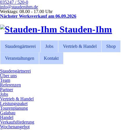
035247 / 520-0
info@staudenihm.de
Werktags: 08.00 - 17.00 Uhr
Nächster Werksverkauf am 06.09.2026
Stauden-Ihm
Staudengärtnerei
Jobs
Vertrieb & Handel
Shop
Veranstaltungen
Kontakt
Staudengärtnerei
Über uns
Team
Referenzen
Partner
Jobs
Vertrieb & Handel
Leistungspaket
Tourenplanung
Galabau
Handel
Verkaufsförderung
Wochenangebot