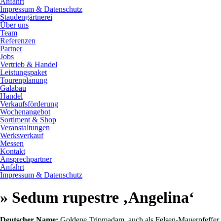
Anfahrt
Impressum & Datenschutz
Staudengärtnerei
Über uns
Team
Referenzen
Partner
Jobs
Vertrieb & Handel
Leistungspaket
Tourenplanung
Galabau
Handel
Verkaufsförderung
Wochenangebot
Sortiment & Shop
Veranstaltungen
Werksverkauf
Messen
Kontakt
Ansprechpartner
Anfahrt
Impressum & Datenschutz
» Sedum rupestre ‚Angelina‘
Deutscher Name:
Goldene Tripmadam, auch als Felsen-Mauerpfeffer