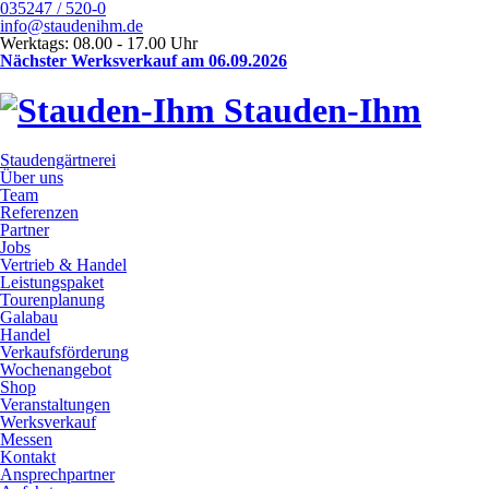
035247 / 520-0
info@staudenihm.de
Werktags: 08.00 - 17.00 Uhr
Nächster Werksverkauf am 06.09.2026
Stauden-Ihm
Staudengärtnerei
Über uns
Team
Referenzen
Partner
Jobs
Vertrieb & Handel
Leistungspaket
Tourenplanung
Galabau
Handel
Verkaufsförderung
Wochenangebot
Shop
Veranstaltungen
Werksverkauf
Messen
Kontakt
Ansprechpartner