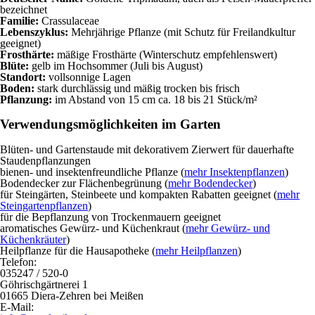
bezeichnet
Familie:
Crassulaceae
Lebenszyklus:
Mehrjährige Pflanze (mit Schutz für Freilandkultur
geeignet)
Frosthärte:
mäßige Frosthärte (Winterschutz empfehlenswert)
Blüte:
gelb im Hochsommer (Juli bis August)
Standort:
vollsonnige Lagen
Boden:
stark durchlässig und mäßig trocken bis frisch
Pflanzung:
im Abstand von 15 cm ca. 18 bis 21 Stück/m²
Verwendungsmöglichkeiten im Garten
Blüten- und Gartenstaude mit dekorativem Zierwert für dauerhafte
Staudenpflanzungen
bienen- und insektenfreundliche Pflanze (
mehr Insektenpflanzen
)
Bodendecker zur Flächenbegrünung (
mehr Bodendecker
)
für Steingärten, Steinbeete und kompakten Rabatten geeignet (
mehr
Steingartenpflanzen
)
für die Bepflanzung von Trockenmauern geeignet
aromatisches Gewürz- und Küchenkraut (
mehr Gewürz- und
Küchenkräuter
)
Heilpflanze für die Hausapotheke (
mehr Heilpflanzen
)
Telefon:
035247 / 520-0
Göhrischgärtnerei 1
01665 Diera-Zehren bei Meißen
E-Mail: