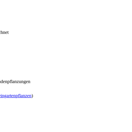
chnet
audenpflanzungen
ingartenpflanzen
)