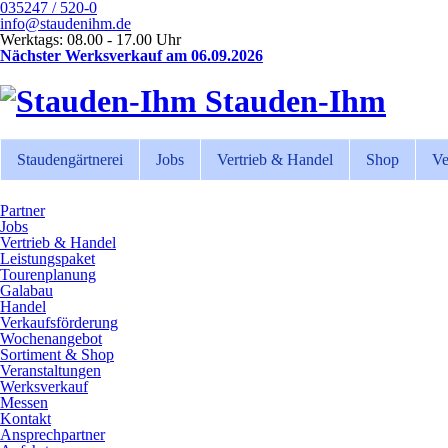
035247 / 520-0
info@staudenihm.de
Werktags: 08.00 - 17.00 Uhr
Nächster Werksverkauf am 06.09.2026
Stauden-Ihm
Staudengärtnerei
Jobs
Vertrieb & Handel
Shop
Ve
Partner
Jobs
Vertrieb & Handel
Leistungspaket
Tourenplanung
Galabau
Handel
Verkaufsförderung
Wochenangebot
Sortiment & Shop
Veranstaltungen
Werksverkauf
Messen
Kontakt
Ansprechpartner