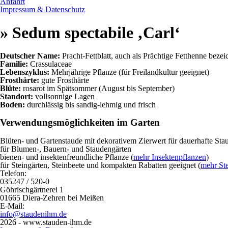
Anfahrt
Impressum & Datenschutz
» Sedum spectabile ‚Carl‘
Deutscher Name:
Pracht-Fettblatt, auch als Prächtige Fetthenne bezei
Familie:
Crassulaceae
Lebenszyklus:
Mehrjährige Pflanze (für Freilandkultur geeignet)
Frosthärte:
gute Frosthärte
Blüte:
rosarot im Spätsommer (August bis September)
Standort:
vollsonnige Lagen
Boden:
durchlässig bis sandig-lehmig und frisch
Verwendungsmöglichkeiten im Garten
Blüten- und Gartenstaude mit dekorativem Zierwert für dauerhafte St
für Blumen-, Bauern- und Staudengärten
bienen- und insektenfreundliche Pflanze (
mehr Insektenpflanzen
)
für Steingärten, Steinbeete und kompakten Rabatten geeignet (
mehr Ste
Telefon:
035247 / 520-0
Göhrischgärtnerei 1
01665 Diera-Zehren bei Meißen
E-Mail:
info@staudenihm.de
2026 - www.stauden-ihm.de