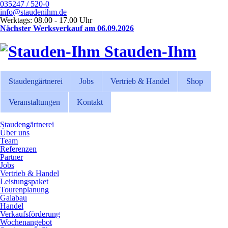
035247 / 520-0
info@staudenihm.de
Werktags: 08.00 - 17.00 Uhr
Nächster Werksverkauf am 06.09.2026
Stauden-Ihm
Staudengärtnerei
Jobs
Vertrieb & Handel
Shop
Veranstaltungen
Kontakt
Staudengärtnerei
Über uns
Team
Referenzen
Partner
Jobs
Vertrieb & Handel
Leistungspaket
Tourenplanung
Galabau
Handel
Verkaufsförderung
Wochenangebot