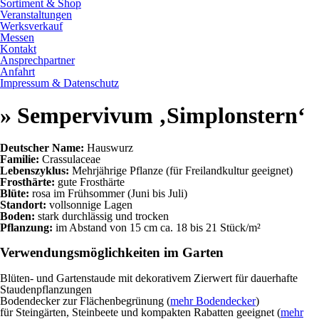
Sortiment & Shop
Veranstaltungen
Werksverkauf
Messen
Kontakt
Ansprechpartner
Anfahrt
Impressum & Datenschutz
» Sempervivum ‚Simplonstern‘
Deutscher Name:
Hauswurz
Familie:
Crassulaceae
Lebenszyklus:
Mehrjährige Pflanze (für Freilandkultur geeignet)
Frosthärte:
gute Frosthärte
Blüte:
rosa im Frühsommer (Juni bis Juli)
Standort:
vollsonnige Lagen
Boden:
stark durchlässig und trocken
Pflanzung:
im Abstand von 15 cm ca. 18 bis 21 Stück/m²
Verwendungsmöglichkeiten im Garten
Blüten- und Gartenstaude mit dekorativem Zierwert für dauerhafte
Staudenpflanzungen
Bodendecker zur Flächenbegrünung (
mehr Bodendecker
)
für Steingärten, Steinbeete und kompakten Rabatten geeignet (
mehr