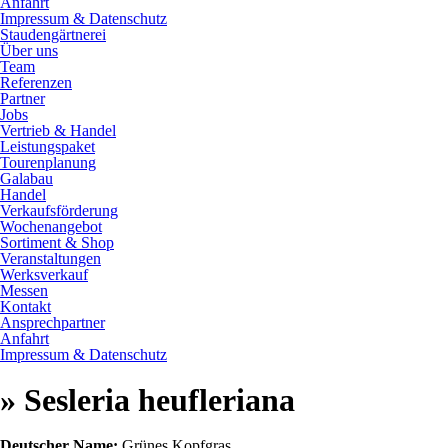
Anfahrt
Impressum & Datenschutz
Staudengärtnerei
Über uns
Team
Referenzen
Partner
Jobs
Vertrieb & Handel
Leistungspaket
Tourenplanung
Galabau
Handel
Verkaufsförderung
Wochenangebot
Sortiment & Shop
Veranstaltungen
Werksverkauf
Messen
Kontakt
Ansprechpartner
Anfahrt
Impressum & Datenschutz
» Sesleria heufleriana
Deutscher Name:
Grünes Kopfgras