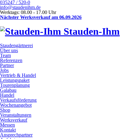
035247 / 520-0
info@staudenihm.de
Werktags: 08.00 - 17.00 Uhr
Nächster Werksverkauf am 06.09.2026
Stauden-Ihm
Staudengärtnerei
Über uns
Team
Referenzen
Partner
Jobs
Vertrieb & Handel
Leistungspaket
Tourenplanung
Galabau
Handel
Verkaufsförderung
Wochenangebot
Shop
Veranstaltungen
Werksverkauf
Messen
Kontakt
Ansprechpartner