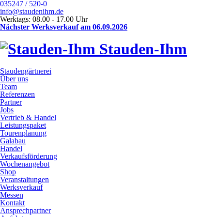
035247 / 520-0
info@staudenihm.de
Werktags: 08.00 - 17.00 Uhr
Nächster Werksverkauf am 06.09.2026
Stauden-Ihm
Staudengärtnerei
Über uns
Team
Referenzen
Partner
Jobs
Vertrieb & Handel
Leistungspaket
Tourenplanung
Galabau
Handel
Verkaufsförderung
Wochenangebot
Shop
Veranstaltungen
Werksverkauf
Messen
Kontakt
Ansprechpartner