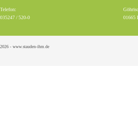
Telefon:
Göhrisc
035247 / 520-0
01665 
2026 - www.stauden-ihm.de