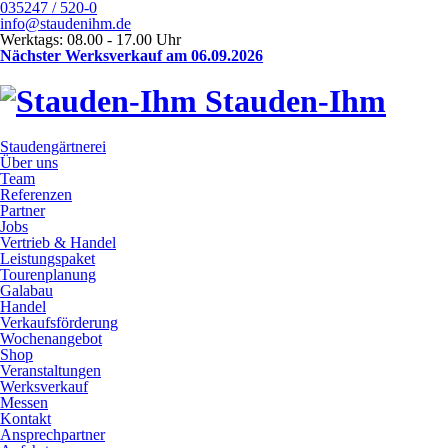
035247 / 520-0
info@staudenihm.de
Werktags: 08.00 - 17.00 Uhr
Nächster Werksverkauf am 06.09.2026
Stauden-Ihm
Staudengärtnerei
Über uns
Team
Referenzen
Partner
Jobs
Vertrieb & Handel
Leistungspaket
Tourenplanung
Galabau
Handel
Verkaufsförderung
Wochenangebot
Shop
Veranstaltungen
Werksverkauf
Messen
Kontakt
Ansprechpartner