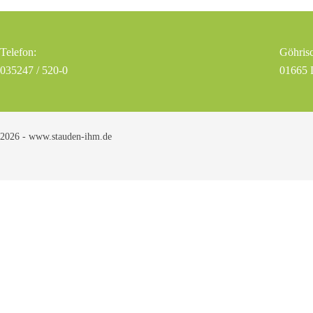
Telefon:
Göhrisc
035247 / 520-0
01665 
2026 - www.stauden-ihm.de