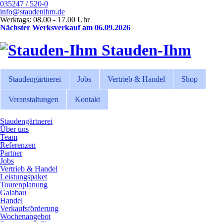
035247 / 520-0
info@staudenihm.de
Werktags: 08.00 - 17.00 Uhr
Nächster Werksverkauf am 06.09.2026
Stauden-Ihm
Staudengärtnerei
Jobs
Vertrieb & Handel
Shop
Veranstaltungen
Kontakt
Staudengärtnerei
Über uns
Team
Referenzen
Partner
Jobs
Vertrieb & Handel
Leistungspaket
Tourenplanung
Galabau
Handel
Verkaufsförderung
Wochenangebot