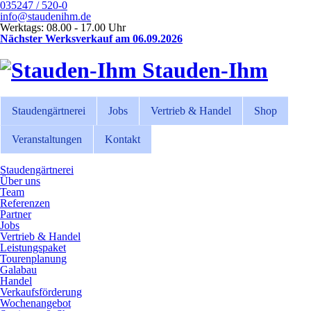
035247 / 520-0
info@staudenihm.de
Werktags: 08.00 - 17.00 Uhr
Nächster Werksverkauf am 06.09.2026
Stauden-Ihm
Staudengärtnerei
Jobs
Vertrieb & Handel
Shop
Veranstaltungen
Kontakt
Staudengärtnerei
Über uns
Team
Referenzen
Partner
Jobs
Vertrieb & Handel
Leistungspaket
Tourenplanung
Galabau
Handel
Verkaufsförderung
Wochenangebot