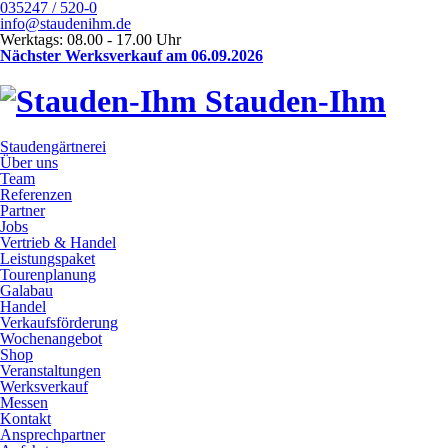
035247 / 520-0
info@staudenihm.de
Werktags: 08.00 - 17.00 Uhr
Nächster Werksverkauf am 06.09.2026
Stauden-Ihm
Staudengärtnerei
Über uns
Team
Referenzen
Partner
Jobs
Vertrieb & Handel
Leistungspaket
Tourenplanung
Galabau
Handel
Verkaufsförderung
Wochenangebot
Shop
Veranstaltungen
Werksverkauf
Messen
Kontakt
Ansprechpartner