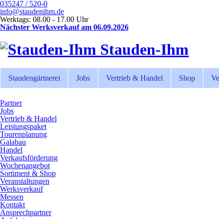
035247 / 520-0
info@staudenihm.de
Werktags: 08.00 - 17.00 Uhr
Nächster Werksverkauf am 06.09.2026
Stauden-Ihm
Staudengärtnerei
Jobs
Vertrieb & Handel
Shop
Ve
Partner
Jobs
Vertrieb & Handel
Leistungspaket
Tourenplanung
Galabau
Handel
Verkaufsförderung
Wochenangebot
Sortiment & Shop
Veranstaltungen
Werksverkauf
Messen
Kontakt
Ansprechpartner