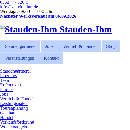
035247 / 520-0
info@staudenihm.de
Werktags: 08.00 - 17.00 Uhr
Nächster Werksverkauf am 06.09.2026
Stauden-Ihm
Staudengärtnerei
Jobs
Vertrieb & Handel
Shop
Veranstaltungen
Kontakt
Staudengärtnerei
Über uns
Team
Referenzen
Partner
Jobs
Vertrieb & Handel
Leistungspaket
Tourenplanung
Galabau
Handel
Verkaufsförderung
Wochenangebot