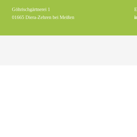
Göhrischgärtnerei 1
E
01665 Diera-Zehren bei Meißen
i