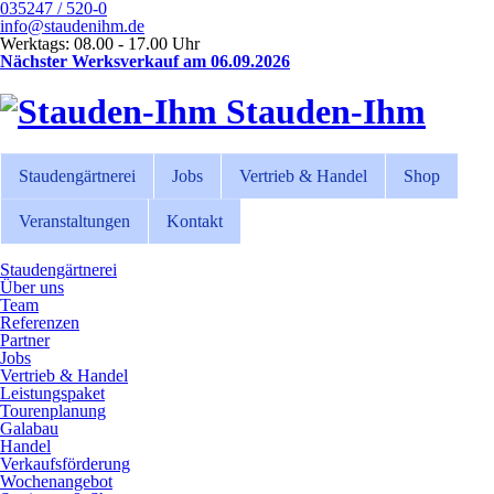
035247 / 520-0
info@staudenihm.de
Werktags: 08.00 - 17.00 Uhr
Nächster Werksverkauf am 06.09.2026
Stauden-Ihm
Staudengärtnerei
Jobs
Vertrieb & Handel
Shop
Veranstaltungen
Kontakt
Staudengärtnerei
Über uns
Team
Referenzen
Partner
Jobs
Vertrieb & Handel
Leistungspaket
Tourenplanung
Galabau
Handel
Verkaufsförderung
Wochenangebot