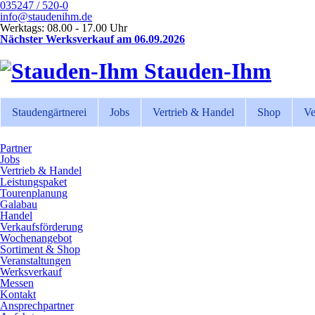
035247 / 520-0
info@staudenihm.de
Werktags: 08.00 - 17.00 Uhr
Nächster Werksverkauf am 06.09.2026
Stauden-Ihm
Staudengärtnerei
Jobs
Vertrieb & Handel
Shop
Ve
Partner
Jobs
Vertrieb & Handel
Leistungspaket
Tourenplanung
Galabau
Handel
Verkaufsförderung
Wochenangebot
Sortiment & Shop
Veranstaltungen
Werksverkauf
Messen
Kontakt
Ansprechpartner