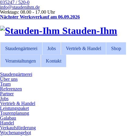
035247 / 520-0
info@staudenihm.de
Werktags: 08.00 - 17.00 Uhr
Nächster Werksverkauf am 06.09.2026
Stauden-Ihm
Staudengärtnerei
Jobs
Vertrieb & Handel
Shop
Veranstaltungen
Kontakt
Staudengärtnerei
Über uns
Team
Referenzen
Partner
Jobs
Vertrieb & Handel
Leistungspaket
Tourenplanung
Galabau
Handel
Verkaufsförderung
Wochenangebot